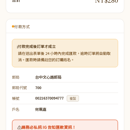
付款方式
ℹ
付款完成後訂單才成立
請在送出表單後 24 小時內完成匯款，逾時訂單將自動取
消。匯款時請備註您的訂購姓名。
郵局
台中文心路郵局
郵局代號
700
00216370094777
帳號
複製
戶名
何珮嘉
⚠️
請務必私訊 IG 告知匯款資訊！