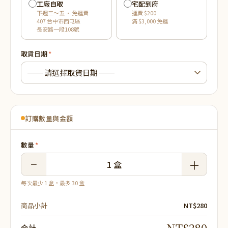
工廠自取
宅配到府
下週三～五 · 免運費
運費 $200
407 台中市西屯區
滿 $3,000 免運
長安路一段108號
取貨日期
*
訂購數量與金額
數量
*
−
1
盒
＋
每次最少 1 盒，最多 30 盒
商品小計
NT$280
NT$280
合計