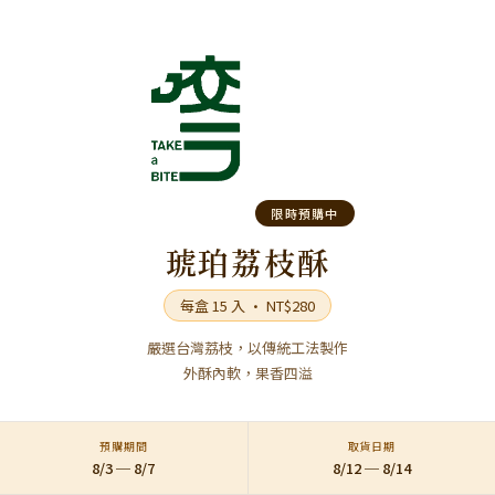
限時預購中
琥珀荔枝酥
每盒 15 入 · NT$280
嚴選台灣荔枝，以傳統工法製作
外酥內軟，果香四溢
預購期間
取貨日期
8/3 ─ 8/7
8/12 ─ 8/14